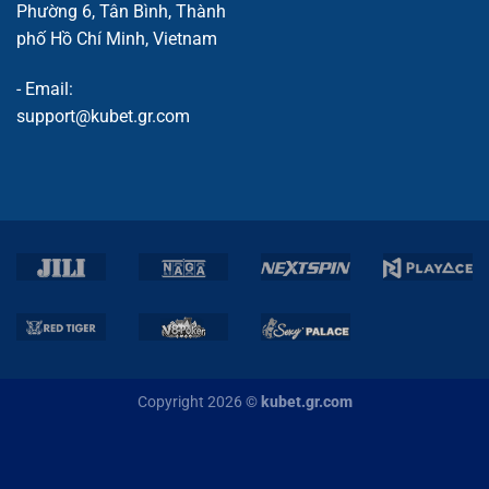
Phường 6, Tân Bình, Thành
phố Hồ Chí Minh, Vietnam
- Email:
support@kubet.gr.com
Copyright 2026 ©
kubet.gr.com