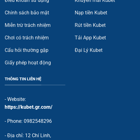
Điều khoản sử dụng
Khuyến mãi Kubet
Chính sách bảo mật
Nạp tiền Kubet
Miễn trừ trách nhiệm
Rút tiền Kubet
Chơi có trách nhiệm
Tải App Kubet
Cấu hỏi thường gặp
Đại Lý Kubet
Giấy phép hoạt động
THÔNG TIN LIÊN HỆ
- Website:
https://kubet.gr.com/
- Phone: 0982548296
- Địa chỉ: 12 Chí Linh,