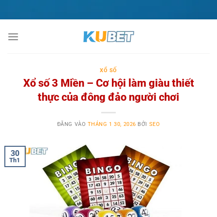
Bỏ
qua
nội
dung
XỔ SỐ
Xổ số 3 Miền – Cơ hội làm giàu thiết
thực của đông đảo người chơi
ĐĂNG VÀO
THÁNG 1 30, 2026
BỞI
SEO
30
Th1