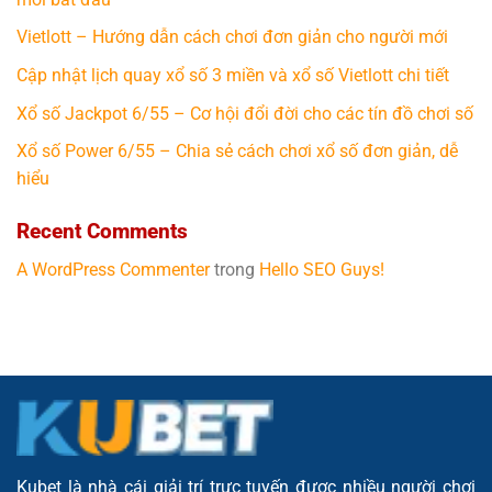
Vietlott – Hướng dẫn cách chơi đơn giản cho người mới
Cập nhật lịch quay xổ số 3 miền và xổ số Vietlott chi tiết
Xổ số Jackpot 6/55 – Cơ hội đổi đời cho các tín đồ chơi số
Xổ số Power 6/55 – Chia sẻ cách chơi xổ số đơn giản, dễ
hiểu
Recent Comments
A WordPress Commenter
trong
Hello SEO Guys!
Kubet là nhà cái giải trí trực tuyến được nhiều người chơi