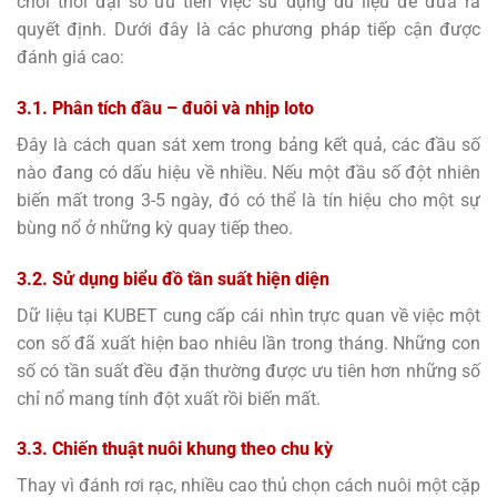
chơi thời đại số ưu tiên việc sử dụng dữ liệu để đưa ra
quyết định. Dưới đây là các phương pháp tiếp cận được
đánh giá cao:
3.1. Phân tích đầu – đuôi và nhịp loto
Đây là cách quan sát xem trong bảng kết quả, các đầu số
nào đang có dấu hiệu về nhiều. Nếu một đầu số đột nhiên
biến mất trong 3-5 ngày, đó có thể là tín hiệu cho một sự
bùng nổ ở những kỳ quay tiếp theo.
3.2. Sử dụng biểu đồ tần suất hiện diện
Dữ liệu tại KUBET cung cấp cái nhìn trực quan về việc một
con số đã xuất hiện bao nhiêu lần trong tháng. Những con
số có tần suất đều đặn thường được ưu tiên hơn những số
chỉ nổ mang tính đột xuất rồi biến mất.
3.3. Chiến thuật nuôi khung theo chu kỳ
Thay vì đánh rơi rạc, nhiều cao thủ chọn cách nuôi một cặp