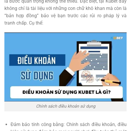
là bước quan trọng không thể thiếu. Đặc biệt, tại Kubet đây
không chỉ là tài liệu với những con chữ khô khan mà còn là
“bản hợp đồng” bảo vệ bạn trước các rủi ro pháp lý và
tranh chấp. Cụ thể:
Chính sách điều khoản sử dụng
Đảm bảo tính công bằng: Chính sách điều khoản, điều