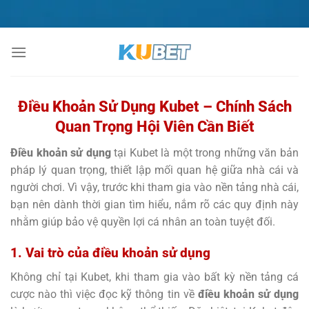
Bỏ
qua
nội
dung
Điều Khoản Sử Dụng Kubet – Chính Sách
Quan Trọng Hội Viên Cần Biết
Điều khoản sử dụng
tại Kubet là một trong những văn bản
pháp lý quan trọng, thiết lập mối quan hệ giữa nhà cái và
người chơi. Vì vậy, trước khi tham gia vào nền tảng nhà cái,
bạn nên dành thời gian tìm hiểu, nắm rõ các quy định này
nhằm giúp bảo vệ quyền lợi cá nhân an toàn tuyệt đối.
1. Vai trò của điều khoản sử dụng
Không chỉ tại Kubet, khi tham gia vào bất kỳ nền tảng cá
cược nào thì việc đọc kỹ thông tin về
điều khoản sử dụng