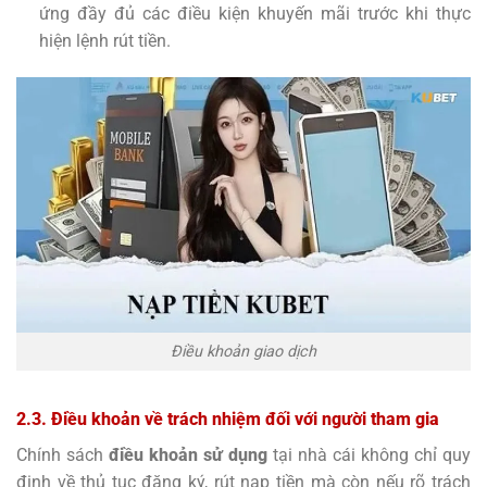
ứng đầy đủ các điều kiện khuyến mãi trước khi thực
hiện lệnh rút tiền.
Điều khoản giao dịch
2.3. Điều khoản về trách nhiệm đối với người tham gia
Chính sách
điều khoản sử dụng
tại nhà cái không chỉ quy
định về thủ tục đăng ký, rút nạp tiền mà còn nếu rõ trách