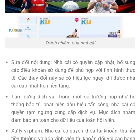
Trách nhiệm của nhà cái
Sửa đổi nội dung: Nhà cái có quyền cập nhật, bổ sung
các điều khoản sử dụng để phù hợp với tình hình thực
tế. Các thay đổi này sẽ có hiệu lực ngay khi được nhà
cái cập nhật trên nền tảng.
Tạm dừng dịch vụ: Trong một số trường hợp như hệ
thống bảo trì, phát hiện dấu hiệu tấn công, nhà cái có
quyền tạm ngưng cung cấp dịch vụ. Mục đích nhằm
đảm bảo an toàn cho dữ liệu của toàn hội viên.
Xử lý vi phạm: Nhà cái có quyền khóa tài khoản, thu hồi
tiền thưởng và xóa vĩnh viễn tài khoản đối với các hành