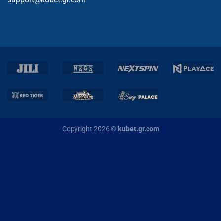
Copyright 2026 ©
kubet.gr.com