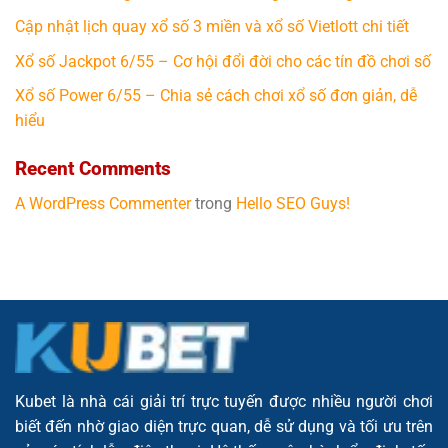
Cập nhật lịch quay xổ số 3 miền và xổ số Vietlott chi tiết
Xổ số Jackpot 6/55 – Cơ hội đổi đời cho các tín đồ chơi số
Xổ số Power 6/55 – Chia sẻ cách chơi xổ số đơn giản, dễ
hiểu
Recent Comments
A WordPress Commenter
trong
Hello SEO Guys!
Kubet là nhà cái giải trí trực tuyến được nhiều người chơi
biết đến nhờ giao diện trực quan, dễ sử dụng và tối ưu trên