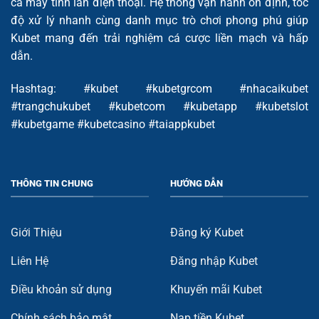
cả máy tính lẫn điện thoại. Hệ thống vận hành ổn định, tốc
độ xử lý nhanh cùng danh mục trò chơi phong phú giúp
Kubet mang đến trải nghiệm cá cược liền mạch và hấp
dẫn.
Hashtag: #kubet #kubetgrcom #nhacaikubet
#trangchukubet #kubetcom #kubetapp #kubetslot
#kubetgame #kubetcasino #taiappkubet
THÔNG TIN CHUNG
HƯỚNG DẪN
Giới Thiệu
Đăng ký Kubet
Liên Hệ
Đăng nhập Kubet
Điều khoản sử dụng
Khuyến mãi Kubet
Chính sách bảo mật
Nạp tiền Kubet