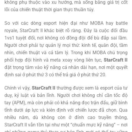
không phụ thuộc vào xu hướng, mà sống bằng giá trị cốt
lõi của chiến thuật thời gian thực thuần túy.
So với các dòng esport hiện đại như MOBA hay battle
royale, StarCraft II khác biệt rõ ràng. Đây là cuộc đối đầu
1vs1 tuyệt đối, nơi không có đồng đội để bù đắp sai lầm.
Người chơi phải tự quản lý mọi thứ: kinh tế, quân đội, tầm
nhìn, chiến thuật và cả tâm lý. Trong khi MOBA chú trọng
phối hợp đội hình và meta xoay vòng liên tục,
StarCraft II
đặt trọng tâm vào kỹ năng cá nhân dài hạn, nơi một quyết
định sai ở phút thứ 3 có thể trả giá ở phút thứ 20.
Chính vì vậy,
StarCraft II
thường được xem là esport của tư
duy, kỷ luật và bản lĩnh. Người chơi không chỉ cần tốc độ
tay (APM), mà còn phải có khả năng đọc trận đấu, giữ bình
tĩnh dưới áp lực và kiên định với chiến lược đã chọn. Qua
nhiều năm, dù không còn ở đỉnh cao truyền thông,
StarCraft II vẫn tồn tại như một “chuẩn mực kỹ năng” – nơi