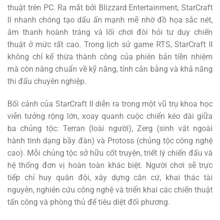
thuật trên PC. Ra mắt bởi Blizzard Entertainment, StarCraft
II nhanh chóng tạo dấu ấn mạnh mẽ nhờ đồ họa sắc nét,
âm thanh hoành tráng và lối chơi đòi hỏi tư duy chiến
thuật ở mức rất cao. Trong lịch sử game RTS, StarCraft II
không chỉ kế thừa thành công của phiên bản tiền nhiệm
mà còn nâng chuẩn về kỹ năng, tính cân bằng và khả năng
thi đấu chuyên nghiệp.
Bối cảnh của StarCraft II diễn ra trong một vũ trụ khoa học
viễn tưởng rộng lớn, xoay quanh cuộc chiến kéo dài giữa
ba chủng tộc: Terran (loài người), Zerg (sinh vật ngoài
hành tinh dạng bầy đàn) và Protoss (chủng tộc công nghệ
cao). Mỗi chủng tộc sở hữu cốt truyện, triết lý chiến đấu và
hệ thống đơn vị hoàn toàn khác biệt. Người chơi sẽ trực
tiếp chỉ huy quân đội, xây dựng căn cứ, khai thác tài
nguyên, nghiên cứu công nghệ và triển khai các chiến thuật
tấn công và phòng thủ để tiêu diệt đối phương.