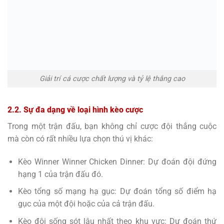
Giải trí cá cược chất lượng và tỷ lệ thắng cao
2.2. Sự đa dạng về loại hình kèo cược
Trong một trận đấu, bạn không chỉ cược đội thắng cuộc
mà còn có rất nhiều lựa chọn thú vị khác:
Kèo Winner Winner Chicken Dinner: Dự đoán đội đứng
hạng 1 của trận đấu đó.
Kèo tổng số mạng hạ gục: Dự đoán tổng số điểm hạ
gục của một đội hoặc của cả trận đấu.
Kèo đội sống sót lâu nhất theo khu vực: Dự đoán thứ