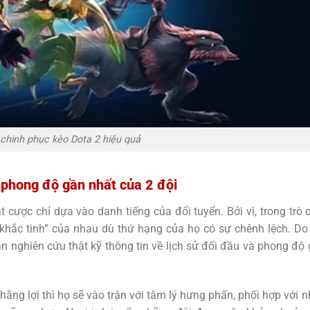
chinh phục kèo Dota 2 hiệu quả
& phong độ gần nhất của 2 đội
cược chỉ dựa vào danh tiếng của đổi tuyển. Bởi vì, trong trò 
khắc tinh” của nhau dù thứ hạng của họ có sự chênh lệch. Do
an nghiên cứu thật kỹ thông tin về lịch sử đối đầu và phong độ
ắng lợi thì họ sẽ vào trận với tâm lý hưng phấn, phối hợp với 