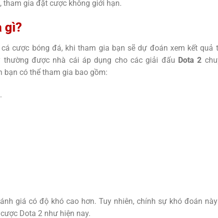
, tham gia đặt cược không giới hạn.
 gì?
cá cược bóng đá, khi tham gia bạn sẽ dự đoán xem kết quả 
y thường được nhà cái áp dụng cho các giải đấu
Dota 2
chu
n bạn có thể tham gia bao gồm:
.
đánh giá có độ khó cao hơn. Tuy nhiên, chính sự khó đoán nà
cược Dota 2 như hiện nay.