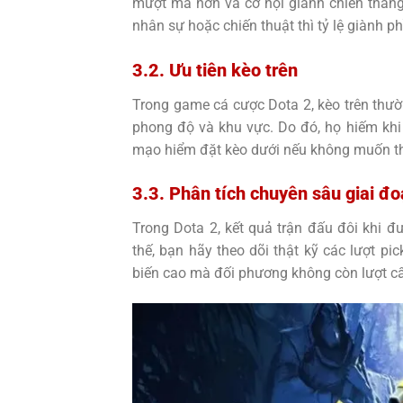
mượt mà hơn và cơ hội giành chiến thắn
nhân sự hoặc chiến thuật thì tỷ lệ giành p
3.2. Ưu tiên kèo trên
Trong game cá cược Dota 2, kèo trên thường
phong độ và khu vực. Do đó, họ hiếm khi 
mạo hiểm đặt kèo dưới nếu không muốn th
3.3. Phân tích chuyên sâu giai đ
Trong Dota 2, kết quả trận đấu đôi khi 
thế, bạn hãy theo dõi thật kỹ các lượt p
biến cao mà đối phương không còn lượt cấ