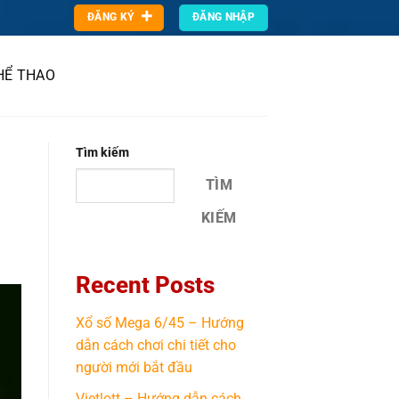
ĐĂNG KÝ
ĐĂNG NHẬP
HỂ THAO
Tìm kiếm
TÌM
KIẾM
Recent Posts
Xổ số Mega 6/45 – Hướng
dẫn cách chơi chi tiết cho
người mới bắt đầu
Vietlott – Hướng dẫn cách