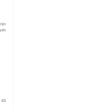
trận
yên
y đã