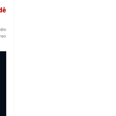
dễ
kiếm
 mẹo