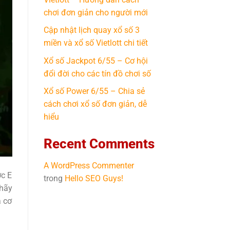
chơi đơn giản cho người mới
Cập nhật lịch quay xổ số 3
miền và xổ số Vietlott chi tiết
Xổ số Jackpot 6/55 – Cơ hội
đổi đời cho các tín đồ chơi số
Xổ số Power 6/55 – Chia sẻ
cách chơi xổ số đơn giản, dễ
hiểu
Recent Comments
A WordPress Commenter
ợc E
trong
Hello SEO Guys!
 hãy
a cơ