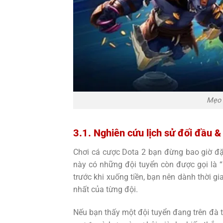
Mẹo 
3.1. Nghiên cứu lịch sử đối đầu 
Chơi cá cược Dota 2 bạn đừng bao giờ đặt 
này có những đội tuyển còn được gọi là “
trước khi xuống tiền, bạn nên dành thời gi
nhất của từng đội.
Nếu bạn thấy một đội tuyển đang trên đà th