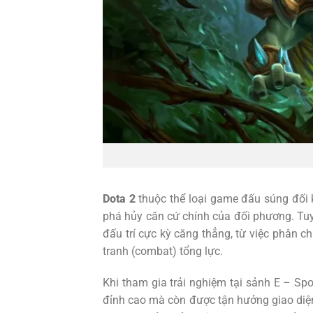
Dota 2
thuộc thể loại game đấu súng đối 
phá hủy căn cứ chính của đối phương. Tuy
đấu trí cực kỳ căng thẳng, từ việc phân 
tranh (combat) tổng lực.
Khi tham gia trải nghiệm tại sảnh E – Sp
đỉnh cao mà còn được tận hưởng giao diện