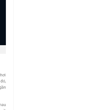
chơi
 đó,
 gần
nhau