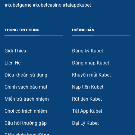
#kubetgame #kubetcasino #taiappkubet
THÔNG TIN CHUNG
HƯỚNG DẪN
Giới Thiệu
Đăng ký Kubet
Liên Hệ
Đăng nhập Kubet
Điều khoản sử dụng
Khuyến mãi Kubet
Chính sách bảo mật
Nạp tiền Kubet
Miễn trừ trách nhiệm
Rút tiền Kubet
Chơi có trách nhiệm
Tải App Kubet
Cấu hỏi thường gặp
Đại Lý Kubet