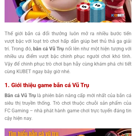
Thế giới bắn cá đổi thưởng luôn mở ra nhiều bước tiến
vượt bậc với loạt trò chơi hấp dẫn giúp bet thủ thả ga giải
trí. Trong đó,
bắn cá Vũ Trụ
nổi lên như một hiện tượng với
nhiều ưu điểm vượt bậc chinh phục người chơi khó tính.
Vậy để chinh phục trò chơi bạn hãy cùng khám phá chi tiết
cùng KUBET ngay bây giờ nhé.
1. Giới thiệu game bắn cá Vũ Trụ
Bắn cá Vũ Trụ
là phiên bản nâng cấp mới nhất của bắn cá
siêu thị truyền thống. Trò chơi thuộc chuỗi sản phẩm của
FC Gaming – nhà phát hành game chơi trực tuyến đáng tin
cậy hiện nay.