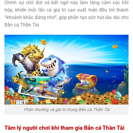
Chính sự chờ đợi và bất ngờ này làm tăng cảm xúc hồi
hộp, khiến mỗi lần cá giá trị cao xuất hiện đều trở thành
“khoảnh khắc đáng nhớ”, góp phần tạo sức hút lâu dài cho
Bắn cá Thần Tài.
Phần thưởng và giá trị trong Bắn cá Thần Tài
Tâm lý người chơi khi tham gia Bắn cá Thần Tài