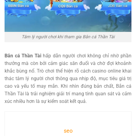
Tâm lý người chơi khi tham gia Bắn cá Thần Tài
Bắn cá Thần Tài
hấp dẫn người chơi không chỉ nhờ phần
thưởng mà còn bởi cảm giác săn đuổi và chờ đợi khoảnh
khắc bùng nổ. Trò chơi thể hiện rõ cách casino online khai
thác tâm lý người chơi thông qua nhịp độ, mục tiêu giá trị
cao và yếu tố may mắn. Khi nhìn đúng bản chất, Bắn cá
Thần Tài là trải nghiệm giải trí mang tính quan sát và cảm
xúc nhiều hơn là sự kiểm soát kết quả.
seo