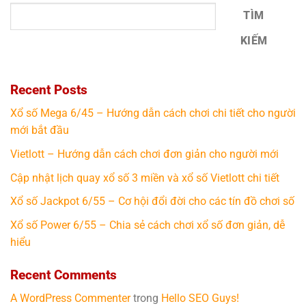
TÌM
KIẾM
Recent Posts
Xổ số Mega 6/45 – Hướng dẫn cách chơi chi tiết cho người
mới bắt đầu
Vietlott – Hướng dẫn cách chơi đơn giản cho người mới
Cập nhật lịch quay xổ số 3 miền và xổ số Vietlott chi tiết
Xổ số Jackpot 6/55 – Cơ hội đổi đời cho các tín đồ chơi số
Xổ số Power 6/55 – Chia sẻ cách chơi xổ số đơn giản, dễ
hiểu
Recent Comments
A WordPress Commenter
trong
Hello SEO Guys!