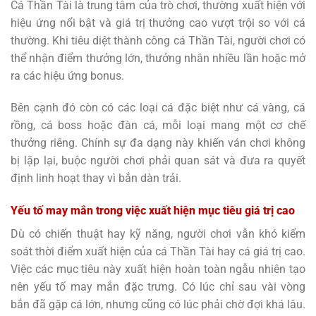
Cá Thần Tài là trung tâm của trò chơi, thường xuất hiện với
hiệu ứng nổi bật và giá trị thưởng cao vượt trội so với cá
thường. Khi tiêu diệt thành công cá Thần Tài, người chơi có
thể nhận điểm thưởng lớn, thưởng nhân nhiều lần hoặc mở
ra các hiệu ứng bonus.
Bên cạnh đó còn có các loại cá đặc biệt như cá vàng, cá
rồng, cá boss hoặc đàn cá, mỗi loại mang một cơ chế
thưởng riêng. Chính sự đa dạng này khiến ván chơi không
bị lặp lại, buộc người chơi phải quan sát và đưa ra quyết
định linh hoạt thay vì bắn dàn trải.
Yếu tố may mắn trong việc xuất hiện mục tiêu giá trị cao
Dù có chiến thuật hay kỹ năng, người chơi vẫn khó kiểm
soát thời điểm xuất hiện của cá Thần Tài hay cá giá trị cao.
Việc các mục tiêu này xuất hiện hoàn toàn ngẫu nhiên tạo
nên yếu tố may mắn đặc trưng. Có lúc chỉ sau vài vòng
bắn đã gặp cá lớn, nhưng cũng có lúc phải chờ đợi khá lâu.