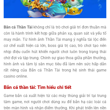
Bắn cá Thần Tài
không chỉ là trò chơi giải trí đơn thuần mà
còn là hành trình kết hợp giữa phản xạ, quan sát và yếu tố
may mắn. Từ hình ảnh Thần Tài mang ý nghĩa tài lộc đến
cơ chế xuất hiện cá lớn, boss giá trị cao, trò chơi tạo nên
nhịp điệu cuốn hút khiến người chơi luôn trong trạng thái
chờ đợi và tập trung. Chính sự giao thoa giữa phần thưởng,
hình ảnh và tâm lý săn mục tiêu đã làm nên sức hấp dẫn
rất riêng của Bắn cá Thần Tài trong hệ sinh thái game
casino online.
Bắn cá thần tài: Tìm hiểu chi tiết
Game bắn cá xuất hiện từ các máy thùng giải trí tại trung
tâm game, nơi người chơi dùng xu để bắn hạ các loài cá
trên màn hình và nhận điểm thưởng. Khi phát triển lên nền