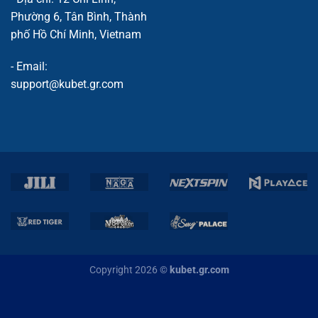
Phường 6, Tân Bình, Thành
phố Hồ Chí Minh, Vietnam
- Email:
support@kubet.gr.com
Tận hưởng giải trí cực đã với sảnh game bắn cá
Để bắt đầu cuộc đi săn của mình, bạn chỉ cần thực hiện
theo các bước đơn giản sau:
Bước 1: Đăng ký và nạp vốn: Truy cập vào trang chủ
chính thức để tạo tài khoản. Sau đó, nạp một khoản tiền
để quy đổi thành đạn trong game. Việc chuẩn bị nguồn
vốn ổn định sẽ giúp bạn tự tin hơn khi đối đầu với các
loài cá lớn.
Copyright 2026 ©
kubet.gr.com
Bước 2: Chọn sảnh
bắn cá
: Tại trang chủ, chọn danh
mục
Bắn cá
, một danh sách các tựa game với nhiều chủ