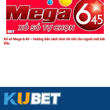
tính toán chiến thuật.
Sự sòng phẳng này giúp người chơi hoàn toàn an tâm tập
trung vào việc săn bắn, không phải lo ngại về vấn đề gian
lận hay các con số mập mờ. Tỷ lệ thưởng cạnh tranh cũng
giúp anh em dễ dàng tích lũy điểm số và tối ưu hóa nguồn
vốn của mình.
Xổ số Mega 6/45 – Hướng dẫn cách chơi chi tiết cho người mới bắt
đầu
Cổng game ưu tiên chất lượng giải trí và sự bảo mật lên hàng
đầu