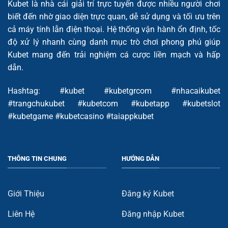
Kubet là nhà cái giải trí trực tuyến được nhiều người chơi
biết đến nhờ giao diện trực quan, dễ sử dụng và tối ưu trên
3.3. Kho vũ khí đa dạng với sức mạnh tối ưu
cả máy tính lẫn điện thoại. Hệ thống vận hành ổn định, tốc
Người chơi được cung cấp hệ thống vũ khí phong phú từ
độ xử lý nhanh cùng danh mục trò chơi phong phú giúp
súng liên thanh, đại bác, tia laser đến cả bom nguyên tử
Kubet mang đến trải nghiệm cá cược liền mạch và hấp
với sức công phá diện rộng. Mỗi loại vũ khí đều có cấp độ
dẫn.
và sức mạnh riêng biệt, cho phép bạn linh hoạt thay đổi
Hashtag: #kubet #kubetgrcom #nhacaikubet
chiến thuật tùy theo kích thước và tốc độ của mục tiêu.
#trangchukubet #kubetcom #kubetapp #kubetslot
Việc biết cách phối hợp các loại đạn dược khác nhau
#kubetgame #kubetcasino #taiappkubet
không chỉ giúp tiêu diệt cá nhanh hơn mà còn là chìa khóa
để tiết kiệm tài nguyên một cách hiệu quả nhất.
3.4. Tính năng hỗ trợ người chơi thông minh và tiện lợi
THÔNG TIN CHUNG
HƯỚNG DẪN
Các tính năng hiện đại như bắn tự động, khóa mục tiêu cố
định hay đóng băng màn hình tạm thời giúp anh em rảnh
Giới Thiệu
Đăng ký Kubet
tay hơn trong việc săn tìm các loài sinh vật quý hiếm. Điều
này đặc biệt hữu ích khi bạn muốn dồn toàn bộ hỏa lực
Liên Hệ
Đăng nhập Kubet
vào một mục tiêu lớn. Nhất là khi nó đang di chuyển nhanh