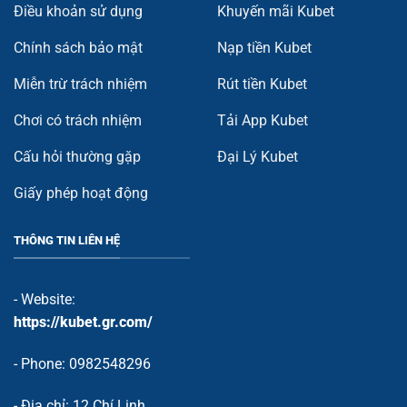
giữa đám đông hoặc khi cần tiêu diệt các Boss mà không
Điều khoản sử dụng
Khuyến mãi Kubet
bị phân tâm bởi những đàn cá nhỏ xung quanh.
Chính sách bảo mật
Nạp tiền Kubet
3.5. Tương thích hoàn hảo trên mọi nền tảng di động
Miễn trừ trách nhiệm
Rút tiền Kubet
Dù bạn sử dụng hệ điều hành iOS hay Android, sảnh
bắn
Chơi có trách nhiệm
Tải App Kubet
cá
vẫn vận hành ổn định, không xảy ra tình trạng giật lag
hay thoát ứng dụng đột ngột. Dung lượng trò chơi đã được
Cấu hỏi thường gặp
Đại Lý Kubet
tối ưu hóa ở mức thấp nhất, giúp tiết kiệm pin và dữ liệu di
Giấy phép hoạt động
động nhưng vẫn đảm bảo chất lượng hiển thị tuyệt vời. Sự
linh hoạt này cho phép bạn có thể tham gia săn cá giải trí
bất cứ lúc nào, ở bất kỳ đâu chỉ với một chiếc điện thoại có
THÔNG TIN LIÊN HỆ
kết nối internet.
- Website:
4. Hướng dẫn cách tham gia nhanh chóng
https://kubet.gr.com/
- Phone: 0982548296
- Địa chỉ: 12 Chí Linh,