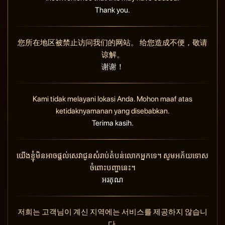
Thank you.
您所在地区被禁止访问我们的网站。 给您造成不便，敬请
谅解。
谢谢！
Kami tidak melayani lokasi Anda. Mohon maaf atas
ketidaknyamanan yang disebabkan.
Terima kasih.
យើងខ្ញុំមិនអាចផ្តល់សេវាជូនសំរាប់តំបន់លោកអ្នកទេ។ សូមអភ័យទោស
ចំពោះបញ្ហានេះ។
អរគុណ
저희는 고객님이 계신 지역에는 서비스를 제공하지 않습니
다.